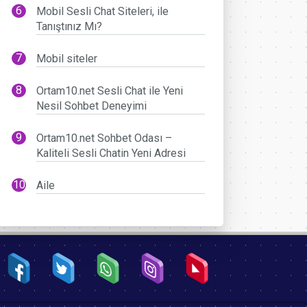
Mobil Sesli Chat Siteleri, ile
Tanıştınız Mı?
Mobil siteler
Ortam10.net Sesli Chat ile Yeni
Nesil Sohbet Deneyimi
Ortam10.net Sohbet Odası –
Kaliteli Sesli Chatin Yeni Adresi
Aile