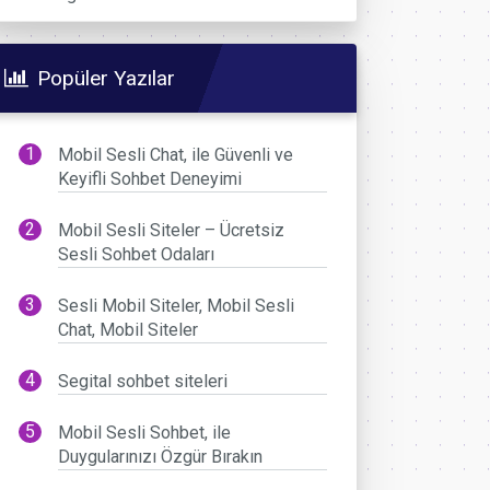
Popüler Yazılar
Mobil Sesli Chat, ile Güvenli ve
Keyifli Sohbet Deneyimi
Mobil Sesli Siteler – Ücretsiz
Sesli Sohbet Odaları
Sesli Mobil Siteler, Mobil Sesli
Chat, Mobil Siteler
Segital sohbet siteleri
Mobil Sesli Sohbet, ile
Duygularınızı Özgür Bırakın