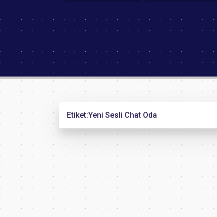
Etiket:
Yeni Sesli Chat Oda