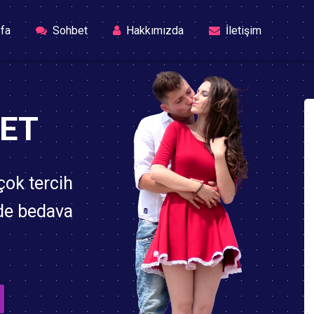
(current)
fa
Sohbet
Hakkımızda
İletişim
ET
çok tercih
zde bedava