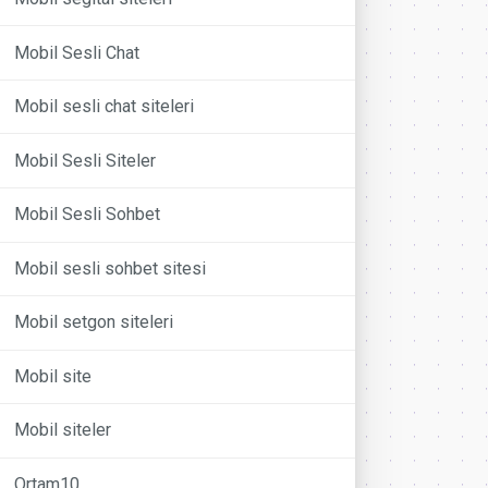
Mobil Sesli Chat
Mobil sesli chat siteleri
Mobil Sesli Siteler
Mobil Sesli Sohbet
Mobil sesli sohbet sitesi
Mobil setgon siteleri
Mobil site
Mobil siteler
Ortam10