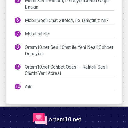
Mobil Sesli Sohbet, ile Duygularınızı Özgür
Bırakın
Mobil Sesli Chat Siteleri, ile Tanıştınız Mı?
Mobil siteler
Ortam10.net Sesli Chat ile Yeni Nesil Sohbet
Deneyimi
Ortam10.net Sohbet Odası – Kaliteli Sesli
Chatin Yeni Adresi
Aile
ortam10.net