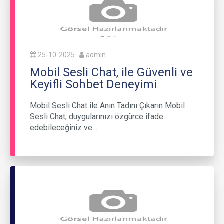
25-10-2025
admin
Mobil Sesli Chat, ile Güvenli ve
Keyifli Sohbet Deneyimi
Mobil Sesli Chat ile Anın Tadını Çıkarın Mobil
Sesli Chat, duygularınızı özgürce ifade
edebileceğiniz ve…