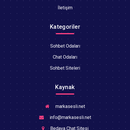
İletişim
Kategoriler
Sohbet Odaları
Chat Odaları
Sohbet Siteleri
Kaynak
markasesli.net
info@markasesli.net
Bedava Chat Sitesi