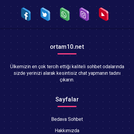
ortam10.net
Ülkemizin en çok tercih ettiği kaliteli sohbet odalarında
sizde yerinizi alarak kesintisiz chat yapmanın tadını
çıkarın.
Sayfalar
Bedava Sohbet
Hakkımızda