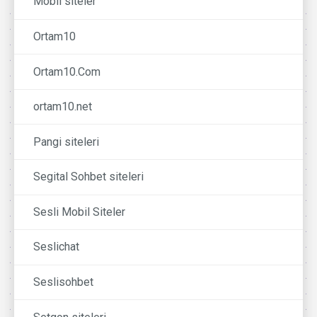
Mobil siteler
Ortam10
Ortam10.Com
ortam10.net
Pangi siteleri
Segital Sohbet siteleri
Sesli Mobil Siteler
Seslichat
Seslisohbet