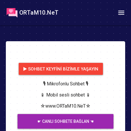
ORTaM10.NeT
SOHBET KEYFINI BIZIMLE YAŞAYIN
🎙️ Mikrofonlu Sohbet 🎙️
📱 Mobil sesli sohbet 📱
☆www.ORTaM10.NeT☆
☛ CANLI SOHBETE BAĞLAN ☚