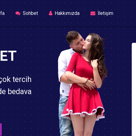
(current)
fa
Sohbet
Hakkımızda
İletişim
ET
çok tercih
zde bedava