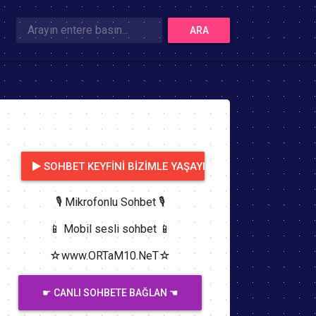
ARA
SOHBET KEYFINI BIZIMLE YAŞAYIN
🎙️ Mikrofonlu Sohbet 🎙️
📱 Mobil sesli sohbet 📱
☆www.ORTaM10.NeT☆
☛ CANLI SOHBETE BAĞLAN ☚