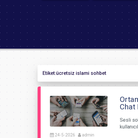
Etiket:
ücretsiz islami sohbet
Ortam
Chat 
Sesli so
kullanıc
24-5-2026
admin