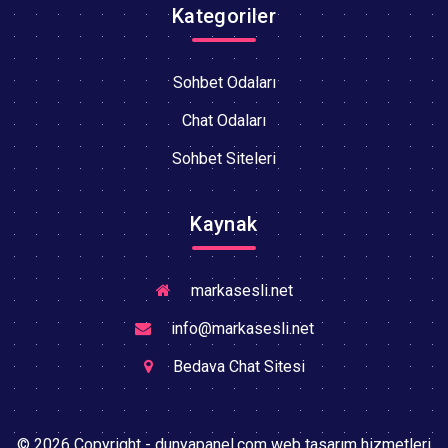
Kategoriler
Sohbet Odaları
Chat Odaları
Sohbet Siteleri
Kaynak
markasesli.net
info@markasesli.net
Bedava Chat Sitesi
© 2026 Copyright - dunyapanel.com web tasarım hizmetleri