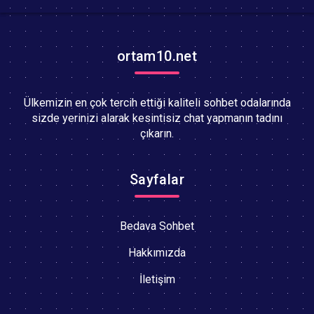
ortam10.net
Ülkemizin en çok tercih ettiği kaliteli sohbet odalarında
sizde yerinizi alarak kesintisiz chat yapmanın tadını
çıkarın.
Sayfalar
Bedava Sohbet
Hakkımızda
İletişim