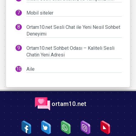
Mobil siteler
Ortam10.net Sesli Chat ile Yeni Nesil Sohbet
Deneyimi
Ortam10.net Sohbet Odası – Kaliteli Sesli
Chatin Yeni Adresi
Aile
ortam10.net