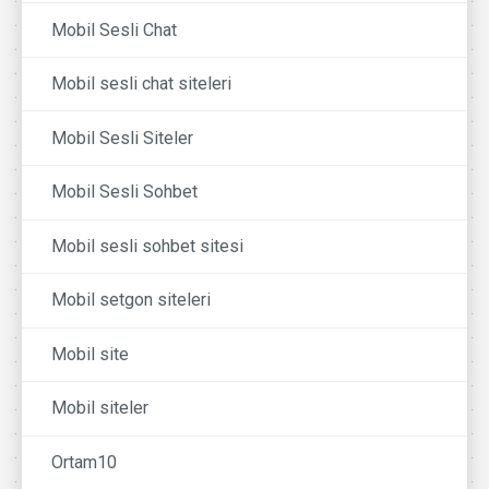
Mobil Sesli Chat
Mobil sesli chat siteleri
Mobil Sesli Siteler
Mobil Sesli Sohbet
Mobil sesli sohbet sitesi
Mobil setgon siteleri
Mobil site
Mobil siteler
Ortam10