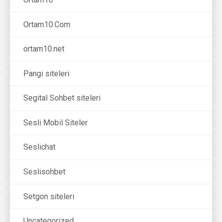
Ortam10.Com
ortam10.net
Pangi siteleri
Segital Sohbet siteleri
Sesli Mobil Siteler
Seslichat
Seslisohbet
Setgon siteleri
Uncategorized