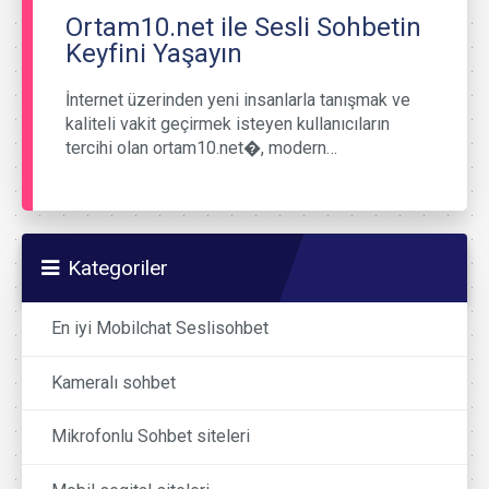
Ortam10.net ile Sesli Sohbetin
Keyfini Yaşayın
İnternet üzerinden yeni insanlarla tanışmak ve
kaliteli vakit geçirmek isteyen kullanıcıların
tercihi olan ortam10.net⁠�, modern…
Kategoriler
En iyi Mobilchat Seslisohbet
Kameralı sohbet
Mikrofonlu Sohbet siteleri