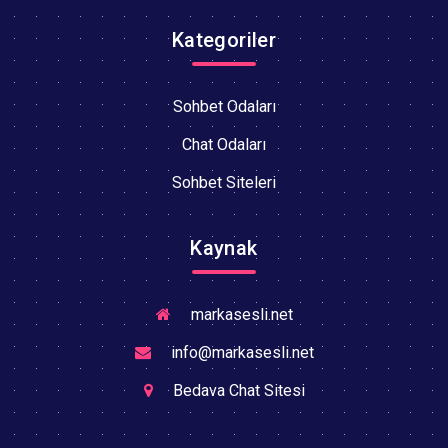
Kategoriler
Sohbet Odaları
Chat Odaları
Sohbet Siteleri
Kaynak
markasesli.net
info@markasesli.net
Bedava Chat Sitesi