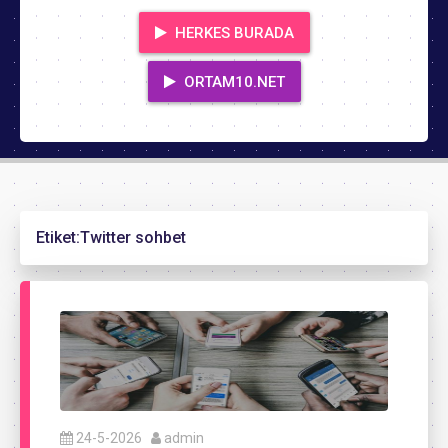
HERKES BURADA
ORTAM10.NET
Etiket:
Twitter sohbet
24-5-2026
admin