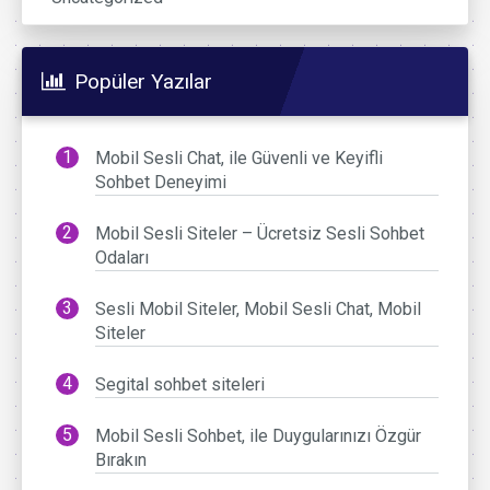
Popüler Yazılar
Mobil Sesli Chat, ile Güvenli ve Keyifli
Sohbet Deneyimi
Mobil Sesli Siteler – Ücretsiz Sesli Sohbet
Odaları
Sesli Mobil Siteler, Mobil Sesli Chat, Mobil
Siteler
Segital sohbet siteleri
Mobil Sesli Sohbet, ile Duygularınızı Özgür
Bırakın