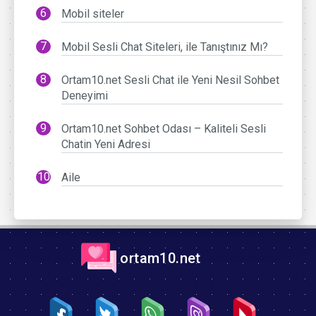
Mobil siteler
Mobil Sesli Chat Siteleri, ile Tanıştınız Mı?
Ortam10.net Sesli Chat ile Yeni Nesil Sohbet
Deneyimi
Ortam10.net Sohbet Odası – Kaliteli Sesli
Chatin Yeni Adresi
Aile
ortam10.net