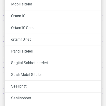
Mobil siteler
Ortam10
Ortam10.Com
ortam10.net
Pangi siteleri
Segital Sohbet siteleri
Sesli Mobil Siteler
Seslichat
Seslisohbet