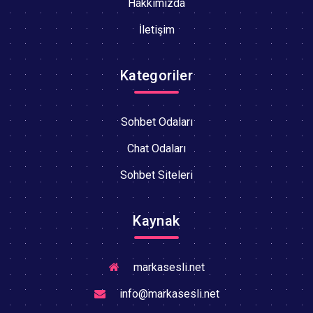
Hakkımızda
İletişim
Kategoriler
Sohbet Odaları
Chat Odaları
Sohbet Siteleri
Kaynak
markasesli.net
info@markasesli.net