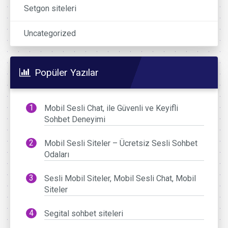
Setgon siteleri
Uncategorized
Popüler Yazılar
Mobil Sesli Chat, ile Güvenli ve Keyifli
Sohbet Deneyimi
Mobil Sesli Siteler – Ücretsiz Sesli Sohbet
Odaları
Sesli Mobil Siteler, Mobil Sesli Chat, Mobil
Siteler
Segital sohbet siteleri