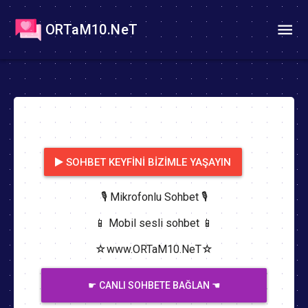
ORTaM10.NeT
SOHBET KEYFINI BIZIMLE YAŞAYIN
🎙️ Mikrofonlu Sohbet 🎙️
📱 Mobil sesli sohbet 📱
☆www.ORTaM10.NeT☆
☛ CANLI SOHBETE BAĞLAN ☚