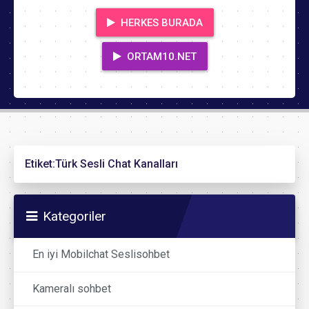
HERKES BURADA
ORTAM10.NET
Etiket:
Türk Sesli Chat Kanalları
Kategoriler
En iyi Mobilchat Seslisohbet
Kameralı sohbet