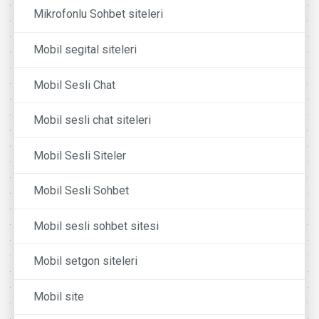
Mikrofonlu Sohbet siteleri
Mobil segital siteleri
Mobil Sesli Chat
Mobil sesli chat siteleri
Mobil Sesli Siteler
Mobil Sesli Sohbet
Mobil sesli sohbet sitesi
Mobil setgon siteleri
Mobil site