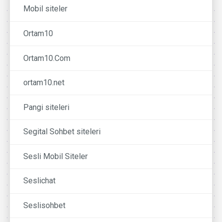
Mobil siteler
Ortam10
Ortam10.Com
ortam10.net
Pangi siteleri
Segital Sohbet siteleri
Sesli Mobil Siteler
Seslichat
Seslisohbet