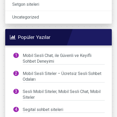
Setgon siteleri
Uncategorized
Popüler Yazılar
Mobil Sesli Chat, ile Güvenli ve Keyifli
Sohbet Deneyimi
Mobil Sesli Siteler – Ücretsiz Sesli Sohbet
Odaları
Sesli Mobil Siteler, Mobil Sesli Chat, Mobil
Siteler
Segital sohbet siteleri