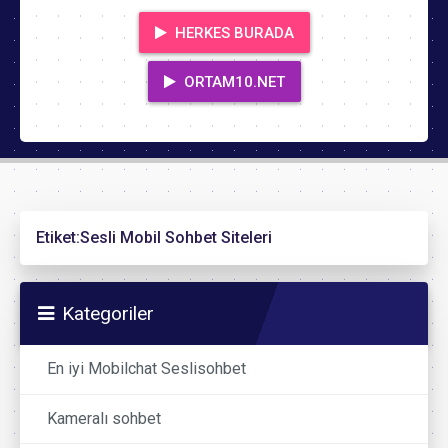
HERKES BURADA
ORTAM10.NET
Etiket:
Sesli Mobil Sohbet Siteleri
Kategoriler
En iyi Mobilchat Seslisohbet
Kameralı sohbet