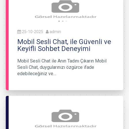
25-10-2025
admin
Mobil Sesli Chat, ile Güvenli ve
Keyifli Sohbet Deneyimi
Mobil Sesli Chat ile Anın Tadını Çıkarın Mobil
Sesli Chat, duygularınızı özgürce ifade
edebileceğiniz ve…