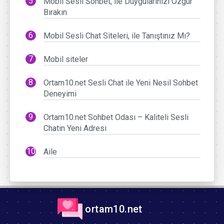
Mobil Sesli Sohbet, ile Duygularınızı Özgür
Bırakın
Mobil Sesli Chat Siteleri, ile Tanıştınız Mı?
Mobil siteler
Ortam10.net Sesli Chat ile Yeni Nesil Sohbet
Deneyimi
Ortam10.net Sohbet Odası – Kaliteli Sesli
Chatin Yeni Adresi
Aile
ortam10.net