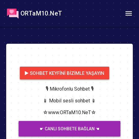
ORTaM10.NeT
SOHBET KEYFINI BIZIMLE YAŞAYIN
🎙️ Mikrofonlu Sohbet 🎙️
📱 Mobil sesli sohbet 📱
☆www.ORTaM10.NeT☆
☛ CANLI SOHBETE BAĞLAN ☚