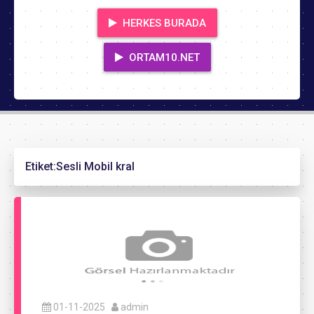
HERKES BURADA
ORTAM10.NET
Etiket:
Sesli Mobil kral
01-11-2025
admin