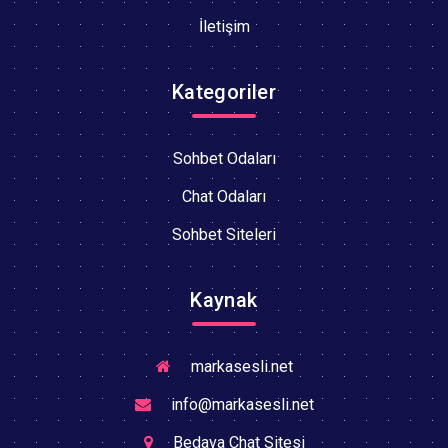
İletişim
Kategoriler
Sohbet Odaları
Chat Odaları
Sohbet Siteleri
Kaynak
markasesli.net
info@markasesli.net
Bedava Chat Sitesi