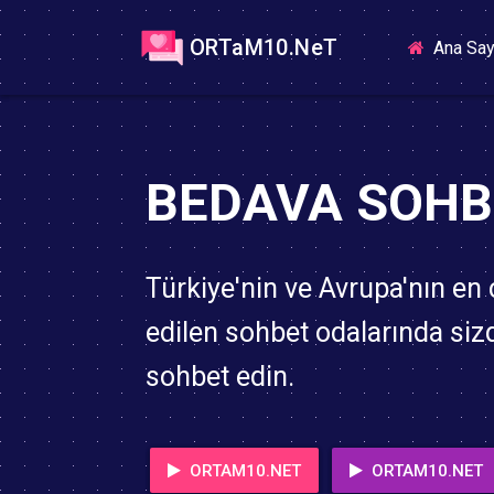
ORTaM10.NeT
Ana Say
BEDAVA SOHB
Türkiye'nin ve Avrupa'nın en 
edilen sohbet odalarında si
sohbet edin.
ORTAM10.NET
ORTAM10.NET