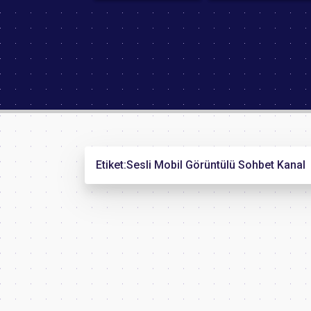
Etiket:
Sesli Mobil Görüntülü Sohbet Kanal