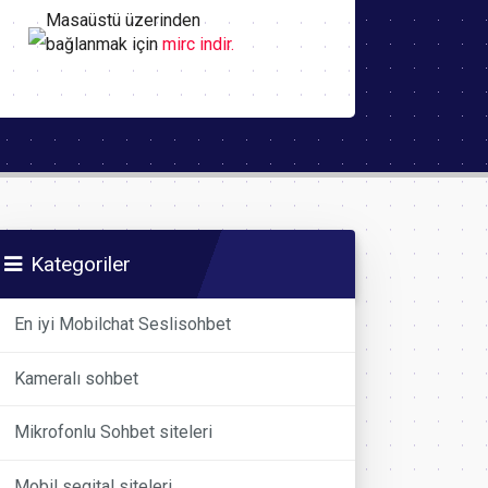
Masaüstü üzerinden
bağlanmak için
mirc indir.
Kategoriler
En iyi Mobilchat Seslisohbet
Kameralı sohbet
Mikrofonlu Sohbet siteleri
Mobil segital siteleri