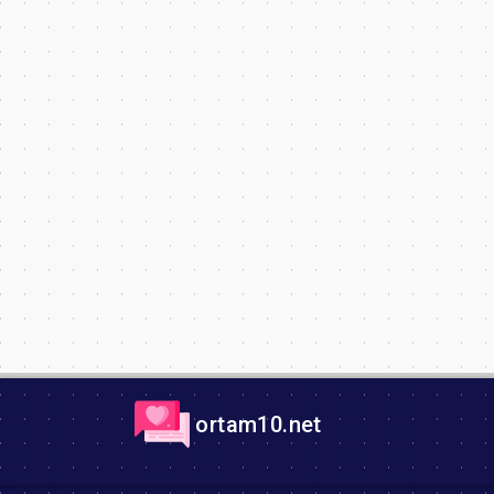
ortam10.net