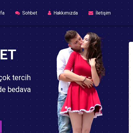
(current)
fa
Sohbet
Hakkımızda
İletişim
ET
çok tercih
zde bedava