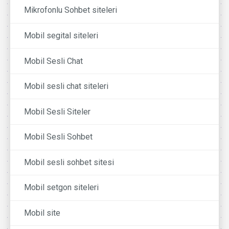
Mikrofonlu Sohbet siteleri
Mobil segital siteleri
Mobil Sesli Chat
Mobil sesli chat siteleri
Mobil Sesli Siteler
Mobil Sesli Sohbet
Mobil sesli sohbet sitesi
Mobil setgon siteleri
Mobil site