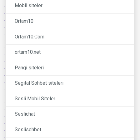
Mobil siteler
Ortam10
Ortam10.Com
ortam10.net
Pangi siteleri
Segital Sohbet siteleri
Sesli Mobil Siteler
Seslichat
Seslisohbet