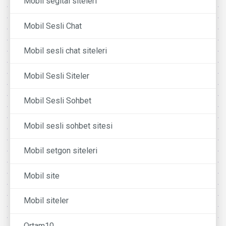
Mobil segital siteleri
Mobil Sesli Chat
Mobil sesli chat siteleri
Mobil Sesli Siteler
Mobil Sesli Sohbet
Mobil sesli sohbet sitesi
Mobil setgon siteleri
Mobil site
Mobil siteler
Ortam10