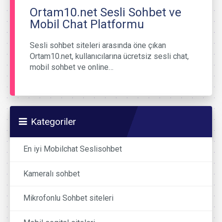
Ortam10.net Sesli Sohbet ve
Mobil Chat Platformu
Sesli sohbet siteleri arasında öne çıkan
Ortam10.net, kullanıcılarına ücretsiz sesli chat,
mobil sohbet ve online…
Kategoriler
En iyi Mobilchat Seslisohbet
Kameralı sohbet
Mikrofonlu Sohbet siteleri