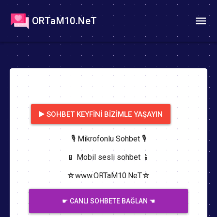
ORTaM10.NeT
SOHBET KEYFINI BIZIMLE YAŞAYIN
🎙️ Mikrofonlu Sohbet 🎙️
📱 Mobil sesli sohbet 📱
☆www.ORTaM10.NeT☆
☛ CANLI SOHBETE BAĞLAN ☚