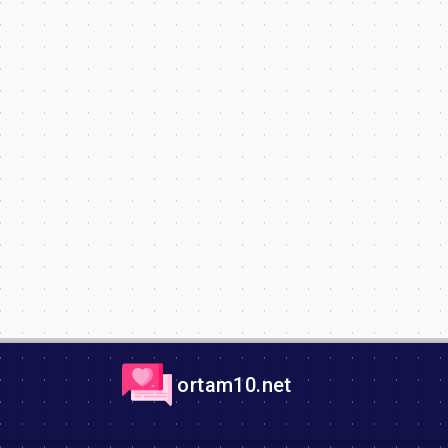
ortam10.net