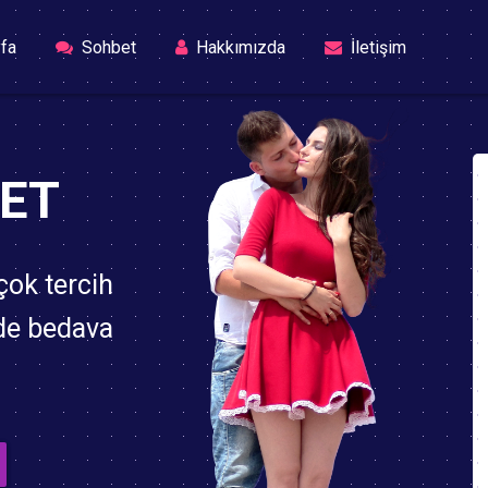
(current)
fa
Sohbet
Hakkımızda
İletişim
ET
çok tercih
zde bedava