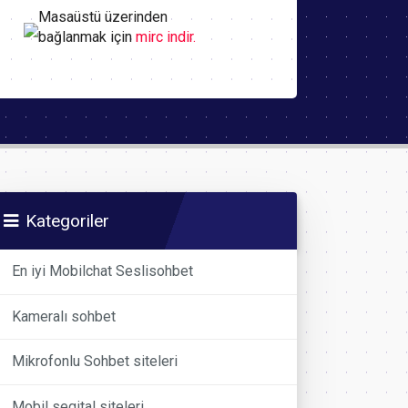
Masaüstü üzerinden
bağlanmak için
mirc indir.
Kategoriler
En iyi Mobilchat Seslisohbet
Kameralı sohbet
Mikrofonlu Sohbet siteleri
Mobil segital siteleri