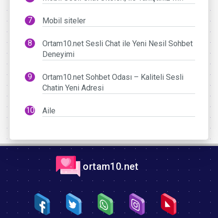
Mobil siteler
Ortam10.net Sesli Chat ile Yeni Nesil Sohbet
Deneyimi
Ortam10.net Sohbet Odası – Kaliteli Sesli
Chatin Yeni Adresi
Aile
ortam10.net