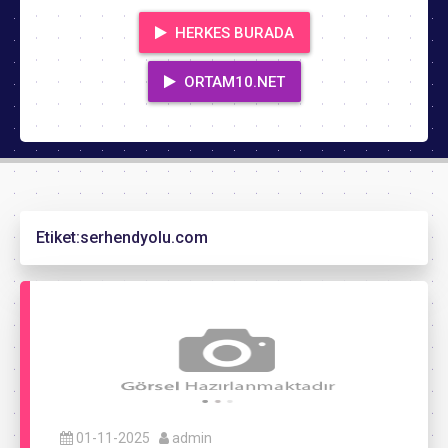
HERKES BURADA
ORTAM10.NET
Etiket:
serhendyolu.com
01-11-2025
admin