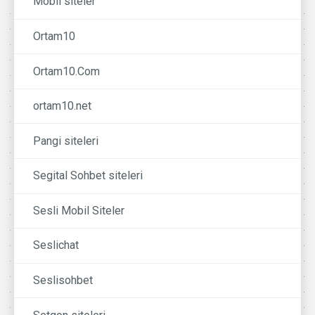
Mobil siteler
Ortam10
Ortam10.Com
ortam10.net
Pangi siteleri
Segital Sohbet siteleri
Sesli Mobil Siteler
Seslichat
Seslisohbet