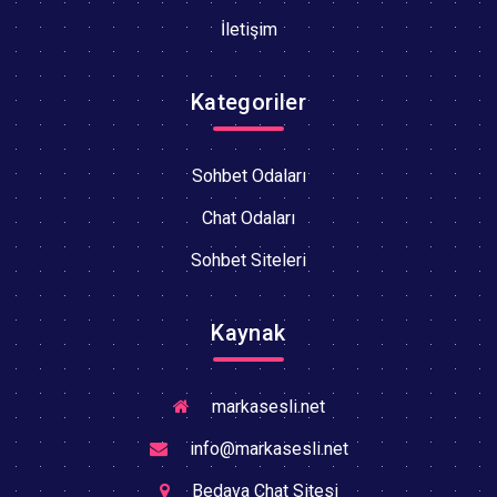
İletişim
Kategoriler
Sohbet Odaları
Chat Odaları
Sohbet Siteleri
Kaynak
markasesli.net
info@markasesli.net
Bedava Chat Sitesi