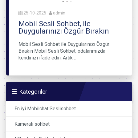
25-10-2025
admin
Mobil Sesli Sohbet, ile
Duygularınızı Özgür Bırakın
Mobil Sesli Sohbet ile Duygularınızı Özgür
Bırakın Mobil Sesli Sohbet, odalarımızda
kendinizi ifade edin, Artık…
Kategoriler
En iyi Mobilchat Seslisohbet
Kameralı sohbet