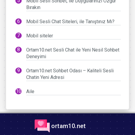
Mobil Sesli Sohbet, ile Duygularınızı Özgür
Bırakın
Mobil Sesli Chat Siteleri, ile Tanıştınız Mı?
Mobil siteler
Ortam10.net Sesli Chat ile Yeni Nesil Sohbet
Deneyimi
Ortam10.net Sohbet Odası – Kaliteli Sesli
Chatin Yeni Adresi
Aile
ortam10.net