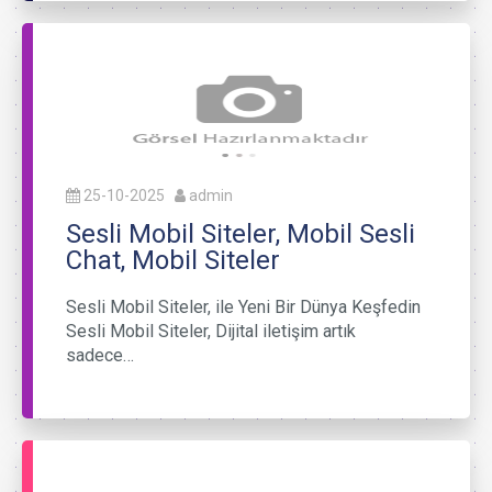
25-10-2025
admin
Sesli Mobil Siteler, Mobil Sesli
Chat, Mobil Siteler
Sesli Mobil Siteler, ile Yeni Bir Dünya Keşfedin
Sesli Mobil Siteler, Dijital iletişim artık
sadece…