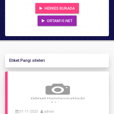
HERKES BURADA
ORTAM10.NET
Etiket:
Pangi siteleri
01-11-2025
admin