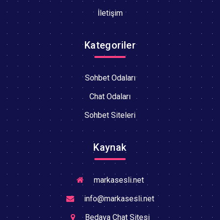
İletişim
Kategoriler
Sohbet Odaları
Chat Odaları
Sohbet Siteleri
Kaynak
markasesli.net
info@markasesli.net
Bedava Chat Sitesi