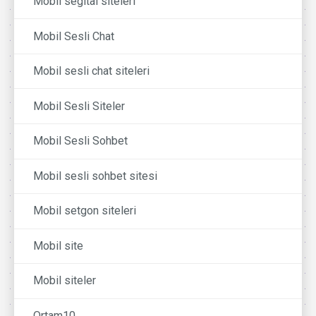
Mobil segital siteleri
Mobil Sesli Chat
Mobil sesli chat siteleri
Mobil Sesli Siteler
Mobil Sesli Sohbet
Mobil sesli sohbet sitesi
Mobil setgon siteleri
Mobil site
Mobil siteler
Ortam10