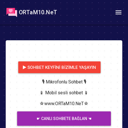
ORTaM10.NeT
SOHBET KEYFINI BIZIMLE YAŞAYIN
🎙️ Mikrofonlu Sohbet 🎙️
📱 Mobil sesli sohbet 📱
☆www.ORTaM10.NeT☆
☛ CANLI SOHBETE BAĞLAN ☚