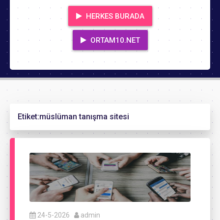
HERKES BURADA
ORTAM10.NET
Etiket:
müslüman tanışma sitesi
24-5-2026
admin