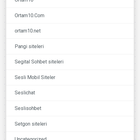
Ortam10.Com
ortam10.net
Pangi siteleri
Segital Sohbet siteleri
Sesli Mobil Siteler
Seslichat
Seslisohbet
Setgon siteleri
Uncategorized