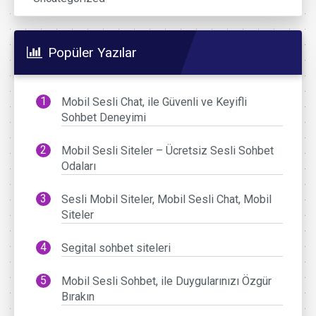
Popüler Yazılar
Mobil Sesli Chat, ile Güvenli ve Keyifli
Sohbet Deneyimi
Mobil Sesli Siteler – Ücretsiz Sesli Sohbet
Odaları
Sesli Mobil Siteler, Mobil Sesli Chat, Mobil
Siteler
Segital sohbet siteleri
Mobil Sesli Sohbet, ile Duygularınızı Özgür
Bırakın