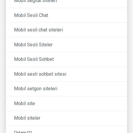
Mobil segital siteleri
Mobil Sesli Chat
Mobil sesli chat siteleri
Mobil Sesli Siteler
Mobil Sesli Sohbet
Mobil sesli sohbet sitesi
Mobil setgon siteleri
Mobil site
Mobil siteler
Ortam10