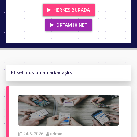
HERKES BURADA
ORTAM10.NET
Etiket:
müslüman arkadaşlık
24-5-2026
admin