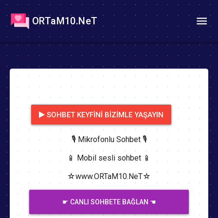
ORTaM10.NeT
SOHBET KEYFINI BIZIMLE YAŞAYIN
🎙️ Mikrofonlu Sohbet 🎙️
📱 Mobil sesli sohbet 📱
☆www.ORTaM10.NeT☆
☛ CANLI SOHBETE BAĞLAN ☚