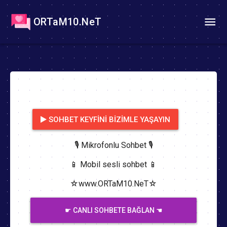
ORTaM10.NeT
SOHBET KEYFINI BIZIMLE YAŞAYIN
🎙️ Mikrofonlu Sohbet 🎙️
📱 Mobil sesli sohbet 📱
☆www.ORTaM10.NeT☆
☛ CANLI SOHBETE BAĞLAN ☚