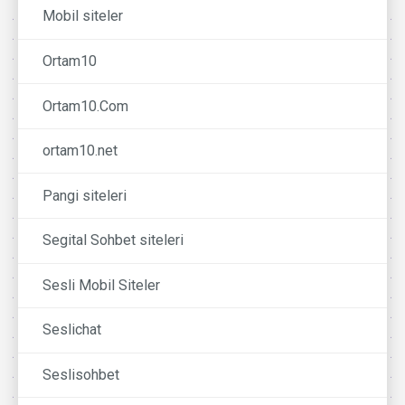
Mobil siteler
Ortam10
Ortam10.Com
ortam10.net
Pangi siteleri
Segital Sohbet siteleri
Sesli Mobil Siteler
Seslichat
Seslisohbet