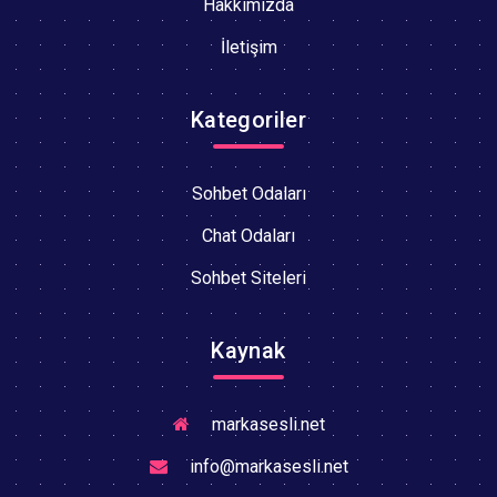
Hakkımızda
İletişim
Kategoriler
Sohbet Odaları
Chat Odaları
Sohbet Siteleri
Kaynak
markasesli.net
info@markasesli.net