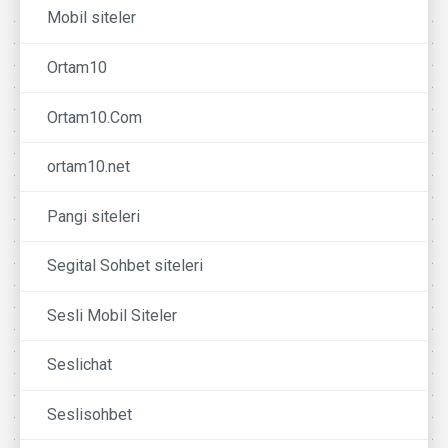
Mobil siteler
Ortam10
Ortam10.Com
ortam10.net
Pangi siteleri
Segital Sohbet siteleri
Sesli Mobil Siteler
Seslichat
Seslisohbet