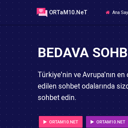
ORTaM10.NeT
Ana Say
BEDAVA SOHB
Türkiye'nin ve Avrupa'nın en 
edilen sohbet odalarında si
sohbet edin.
ORTAM10.NET
ORTAM10.NET