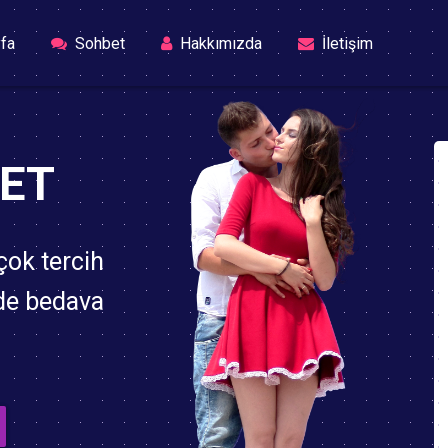
(current)
fa
Sohbet
Hakkımızda
İletişim
ET
çok tercih
zde bedava