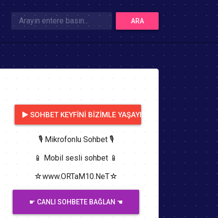
ARA
SOHBET KEYFINI BIZIMLE YAŞAYIN
🎙️ Mikrofonlu Sohbet 🎙️
📱 Mobil sesli sohbet 📱
☆www.ORTaM10.NeT☆
☛ CANLI SOHBETE BAĞLAN ☚