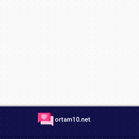
ortam10.net