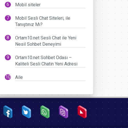
Mobil siteler
Mobil Sesli Chat Siteleri, ile
Tanıştınız Mı?
Ortam10.net Sesli Chat ile Yeni
Nesil Sohbet Deneyimi
Ortam10.net Sohbet Odası –
Kaliteli Sesli Chatin Yeni Adresi
Aile