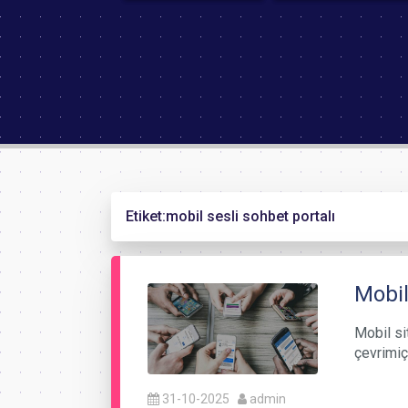
Etiket:
mobil sesli sohbet portalı
Mobil
Mobil si
çevrimiç
31-10-2025
admin