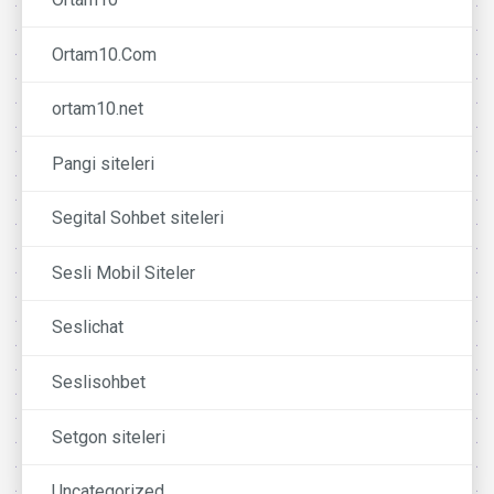
Ortam10.Com
ortam10.net
Pangi siteleri
Segital Sohbet siteleri
Sesli Mobil Siteler
Seslichat
Seslisohbet
Setgon siteleri
Uncategorized