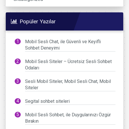
Popüler Yazılar
Mobil Sesli Chat, ile Güvenli ve Keyifli
Sohbet Deneyimi
Mobil Sesli Siteler – Ücretsiz Sesli Sohbet
Odaları
Sesli Mobil Siteler, Mobil Sesli Chat, Mobil
Siteler
Segital sohbet siteleri
Mobil Sesli Sohbet, ile Duygularınızı Özgür
Bırakın