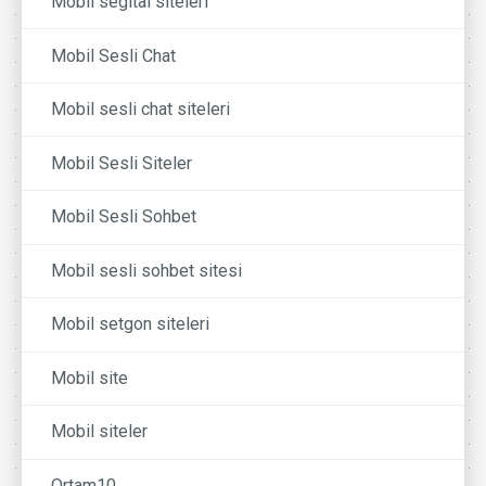
Mobil segital siteleri
Mobil Sesli Chat
Mobil sesli chat siteleri
Mobil Sesli Siteler
Mobil Sesli Sohbet
Mobil sesli sohbet sitesi
Mobil setgon siteleri
Mobil site
Mobil siteler
Ortam10