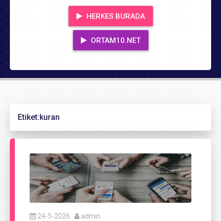
HERKES BURADA
ORTAM10.NET
Etiket:
kuran
24-5-2026
admin