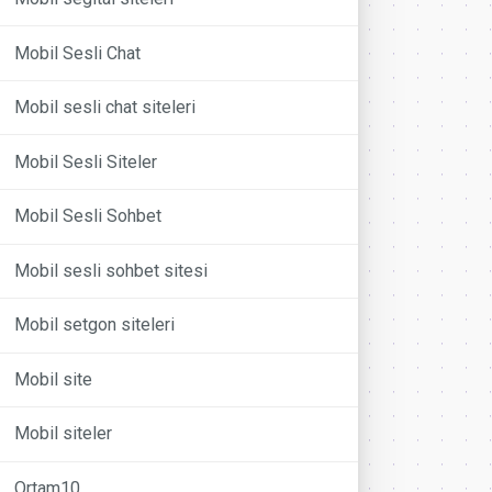
Mobil Sesli Chat
Mobil sesli chat siteleri
Mobil Sesli Siteler
Mobil Sesli Sohbet
Mobil sesli sohbet sitesi
Mobil setgon siteleri
Mobil site
Mobil siteler
Ortam10