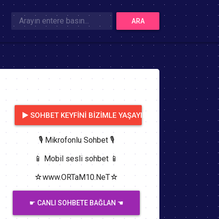
ARA
SOHBET KEYFINI BIZIMLE YAŞAYIN
🎙️ Mikrofonlu Sohbet 🎙️
📱 Mobil sesli sohbet 📱
☆www.ORTaM10.NeT☆
☛ CANLI SOHBETE BAĞLAN ☚