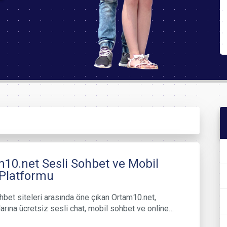
10.net Sesli Sohbet ve Mobil
Platformu
hbet siteleri arasında öne çıkan Ortam10.net,
ılarına ücretsiz sesli chat, mobil sohbet ve online…