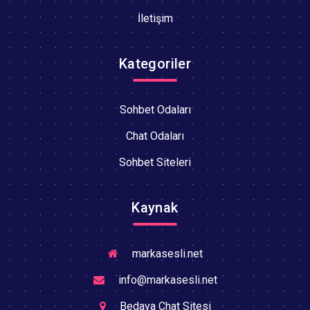
İletişim
Kategoriler
Sohbet Odaları
Chat Odaları
Sohbet Siteleri
Kaynak
markasesli.net
info@markasesli.net
Bedava Chat Sitesi