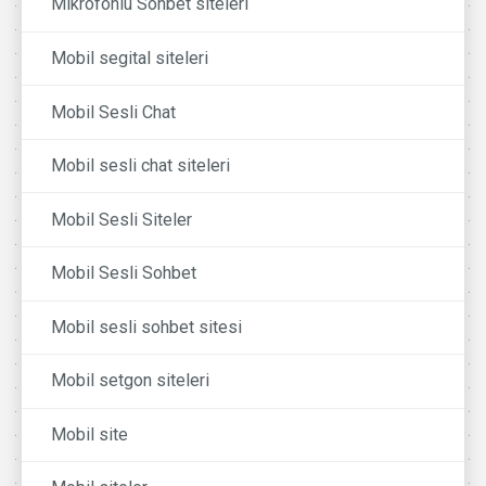
Mikrofonlu Sohbet siteleri
Mobil segital siteleri
Mobil Sesli Chat
Mobil sesli chat siteleri
Mobil Sesli Siteler
Mobil Sesli Sohbet
Mobil sesli sohbet sitesi
Mobil setgon siteleri
Mobil site