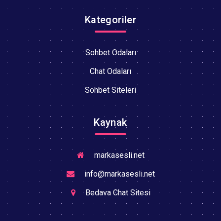
Kategoriler
Sohbet Odaları
Chat Odaları
Sohbet Siteleri
Kaynak
markasesli.net
info@markasesli.net
Bedava Chat Sitesi