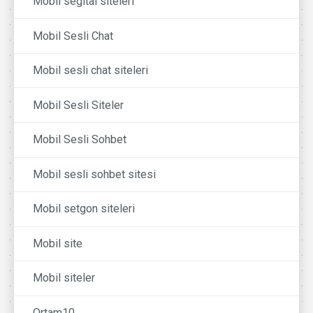
Mobil segital siteleri
Mobil Sesli Chat
Mobil sesli chat siteleri
Mobil Sesli Siteler
Mobil Sesli Sohbet
Mobil sesli sohbet sitesi
Mobil setgon siteleri
Mobil site
Mobil siteler
Ortam10