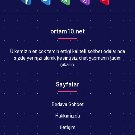
ortam10.net
Ülkemizin en çok tercih ettiği kaliteli sohbet odalarında
sizde yerinizi alarak kesintisiz chat yapmanın tadını
çıkarın.
Sayfalar
Bedava Sohbet
Hakkımızda
İletişim