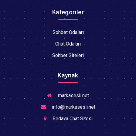
Kategoriler
Sohbet Odaları
Chat Odaları
Sohbet Siteleri
Kaynak
markasesli.net
info@markasesli.net
Bedava Chat Sitesi