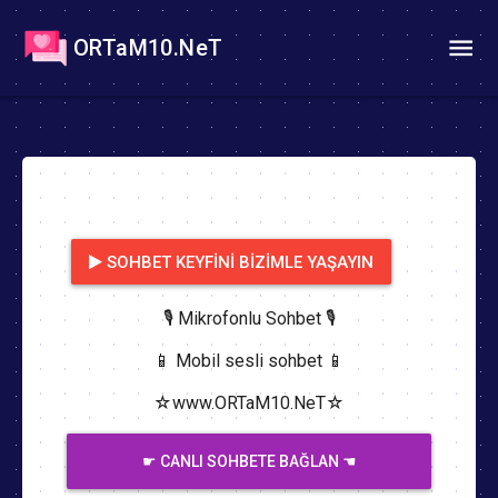
ORTaM10.NeT
SOHBET KEYFINI BIZIMLE YAŞAYIN
🎙️ Mikrofonlu Sohbet 🎙️
📱 Mobil sesli sohbet 📱
☆www.ORTaM10.NeT☆
☛ CANLI SOHBETE BAĞLAN ☚