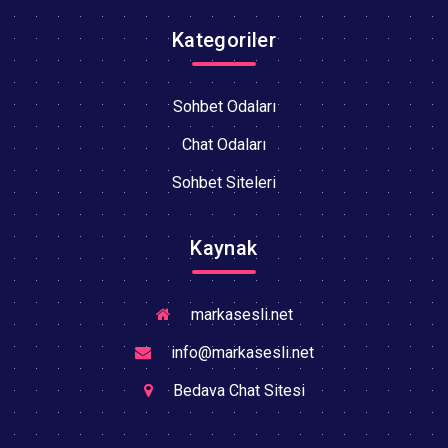
Kategoriler
Sohbet Odaları
Chat Odaları
Sohbet Siteleri
Kaynak
markasesli.net
info@markasesli.net
Bedava Chat Sitesi