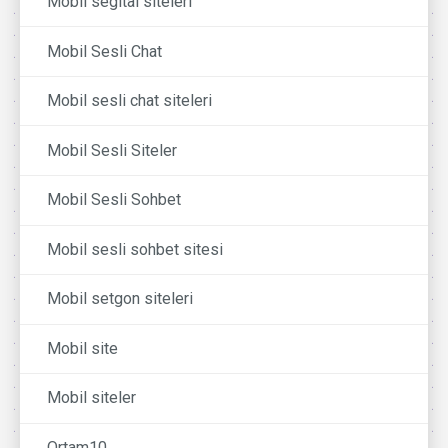
Mobil segital siteleri
Mobil Sesli Chat
Mobil sesli chat siteleri
Mobil Sesli Siteler
Mobil Sesli Sohbet
Mobil sesli sohbet sitesi
Mobil setgon siteleri
Mobil site
Mobil siteler
Ortam10