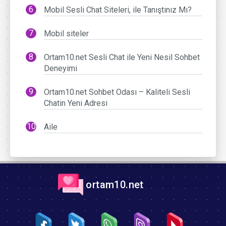
Mobil Sesli Chat Siteleri, ile Tanıştınız Mı?
Mobil siteler
Ortam10.net Sesli Chat ile Yeni Nesil Sohbet
Deneyimi
Ortam10.net Sohbet Odası – Kaliteli Sesli
Chatin Yeni Adresi
Aile
ortam10.net