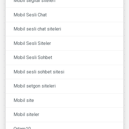
Mobil segital siteleri
Mobil Sesli Chat
Mobil sesli chat siteleri
Mobil Sesli Siteler
Mobil Sesli Sohbet
Mobil sesli sohbet sitesi
Mobil setgon siteleri
Mobil site
Mobil siteler
Ortam10