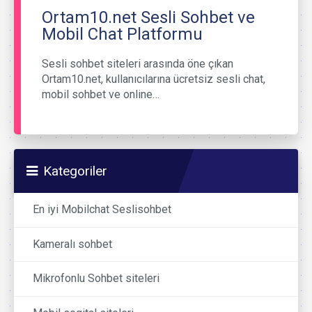
Ortam10.net Sesli Sohbet ve
Mobil Chat Platformu
Sesli sohbet siteleri arasında öne çıkan
Ortam10.net, kullanıcılarına ücretsiz sesli chat,
mobil sohbet ve online…
Kategoriler
En iyi Mobilchat Seslisohbet
Kameralı sohbet
Mikrofonlu Sohbet siteleri