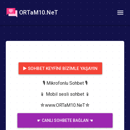
ORTaM10.NeT
SOHBET KEYFINI BIZIMLE YAŞAYIN
🎙️ Mikrofonlu Sohbet 🎙️
📱 Mobil sesli sohbet 📱
☆www.ORTaM10.NeT☆
☛ CANLI SOHBETE BAĞLAN ☚