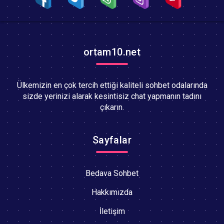
ortam10.net
Ülkemizin en çok tercih ettiği kaliteli sohbet odalarında
sizde yerinizi alarak kesintisiz chat yapmanın tadını
çıkarın.
Sayfalar
Bedava Sohbet
Hakkımızda
İletişim