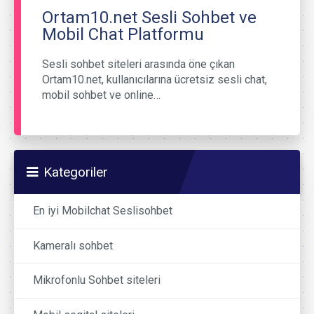
Ortam10.net Sesli Sohbet ve
Mobil Chat Platformu
Sesli sohbet siteleri arasında öne çıkan
Ortam10.net, kullanıcılarına ücretsiz sesli chat,
mobil sohbet ve online…
Kategoriler
En iyi Mobilchat Seslisohbet
Kameralı sohbet
Mikrofonlu Sohbet siteleri