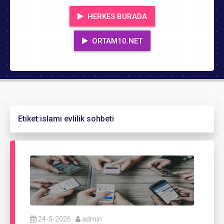
HERKES BURADA
ORTAM10.NET
Etiket:
islami evlilik sohbeti
24-5-2026
admin