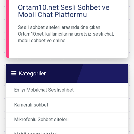
Ortam10.net Sesli Sohbet ve
Mobil Chat Platformu
Sesli sohbet siteleri arasında öne çıkan
Ortam10.net, kullanıcılarına ücretsiz sesli chat,
mobil sohbet ve online…
Kategoriler
En iyi Mobilchat Seslisohbet
Kameralı sohbet
Mikrofonlu Sohbet siteleri