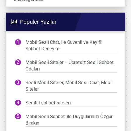
Popüler Yazılar
Mobil Sesli Chat, ile Güvenli ve Keyifli
Sohbet Deneyimi
Mobil Sesli Siteler – Ücretsiz Sesli Sohbet
Odaları
Sesli Mobil Siteler, Mobil Sesli Chat, Mobil
Siteler
Segital sohbet siteleri
Mobil Sesli Sohbet, ile Duygularınızı Özgür
Bırakın