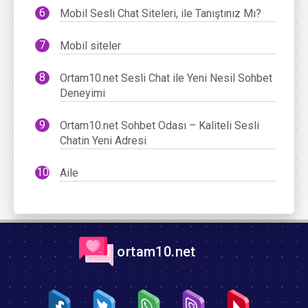
Mobil Sesli Chat Siteleri, ile Tanıştınız Mı?
Mobil siteler
Ortam10.net Sesli Chat ile Yeni Nesil Sohbet
Deneyimi
Ortam10.net Sohbet Odası – Kaliteli Sesli
Chatin Yeni Adresi
Aile
ortam10.net