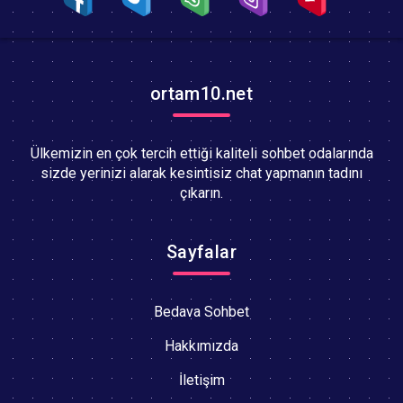
ortam10.net
Ülkemizin en çok tercih ettiği kaliteli sohbet odalarında
sizde yerinizi alarak kesintisiz chat yapmanın tadını
çıkarın.
Sayfalar
Bedava Sohbet
Hakkımızda
İletişim