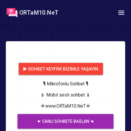
ORTaM10.NeT
SOHBET KEYFINI BIZIMLE YAŞAYIN
🎙️ Mikrofonlu Sohbet 🎙️
📱 Mobil sesli sohbet 📱
☆www.ORTaM10.NeT☆
☛ CANLI SOHBETE BAĞLAN ☚