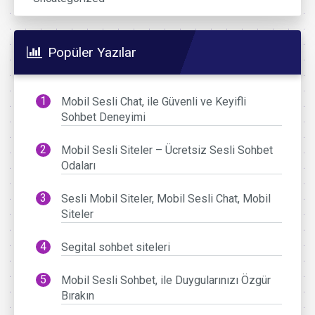
Popüler Yazılar
Mobil Sesli Chat, ile Güvenli ve Keyifli
Sohbet Deneyimi
Mobil Sesli Siteler – Ücretsiz Sesli Sohbet
Odaları
Sesli Mobil Siteler, Mobil Sesli Chat, Mobil
Siteler
Segital sohbet siteleri
Mobil Sesli Sohbet, ile Duygularınızı Özgür
Bırakın