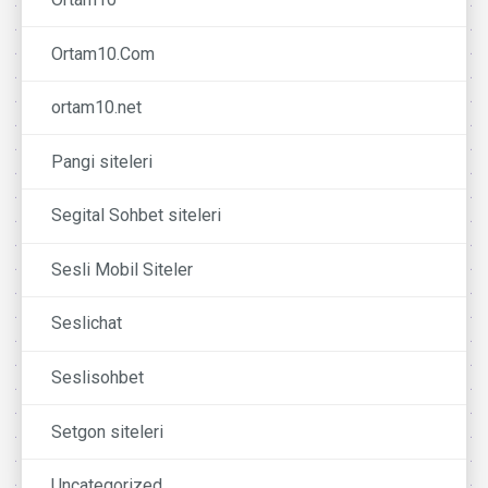
Ortam10.Com
ortam10.net
Pangi siteleri
Segital Sohbet siteleri
Sesli Mobil Siteler
Seslichat
Seslisohbet
Setgon siteleri
Uncategorized