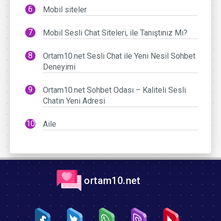
Mobil siteler
Mobil Sesli Chat Siteleri, ile Tanıştınız Mı?
Ortam10.net Sesli Chat ile Yeni Nesil Sohbet
Deneyimi
Ortam10.net Sohbet Odası – Kaliteli Sesli
Chatin Yeni Adresi
Aile
ortam10.net