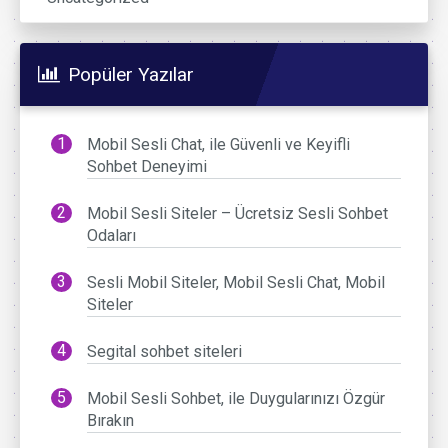
Popüler Yazılar
Mobil Sesli Chat, ile Güvenli ve Keyifli
Sohbet Deneyimi
Mobil Sesli Siteler – Ücretsiz Sesli Sohbet
Odaları
Sesli Mobil Siteler, Mobil Sesli Chat, Mobil
Siteler
Segital sohbet siteleri
Mobil Sesli Sohbet, ile Duygularınızı Özgür
Bırakın