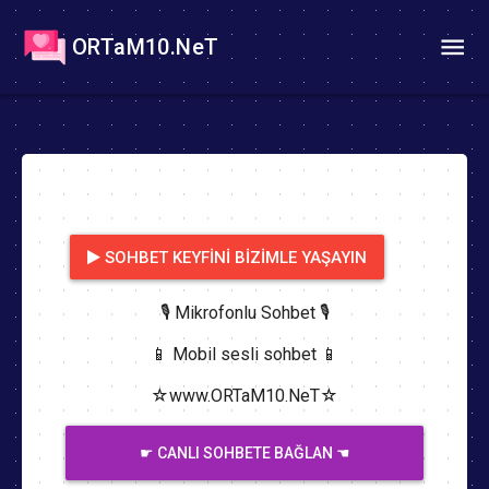
ORTaM10.NeT
SOHBET KEYFINI BIZIMLE YAŞAYIN
🎙️ Mikrofonlu Sohbet 🎙️
📱 Mobil sesli sohbet 📱
☆www.ORTaM10.NeT☆
☛ CANLI SOHBETE BAĞLAN ☚