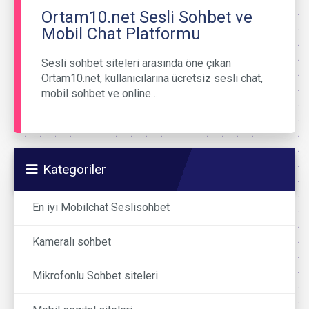
Ortam10.net Sesli Sohbet ve
Mobil Chat Platformu
Sesli sohbet siteleri arasında öne çıkan
Ortam10.net, kullanıcılarına ücretsiz sesli chat,
mobil sohbet ve online…
Kategoriler
En iyi Mobilchat Seslisohbet
Kameralı sohbet
Mikrofonlu Sohbet siteleri