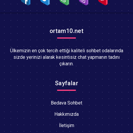
ortam10.net
Ülkemizin en çok tercih ettiği kaliteli sohbet odalarında
sizde yerinizi alarak kesintisiz chat yapmanın tadını
çıkarın.
Sayfalar
Bedava Sohbet
Hakkımızda
İletişim