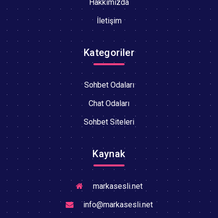
Hakkımızda
İletişim
Kategoriler
Sohbet Odaları
Chat Odaları
Sohbet Siteleri
Kaynak
markasesli.net
info@markasesli.net