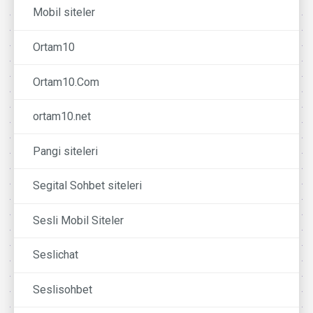
Mobil siteler
Ortam10
Ortam10.Com
ortam10.net
Pangi siteleri
Segital Sohbet siteleri
Sesli Mobil Siteler
Seslichat
Seslisohbet