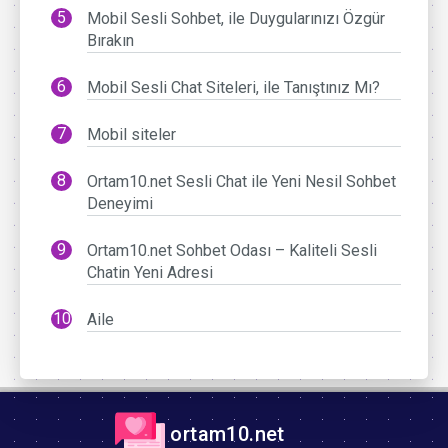
Mobil Sesli Sohbet, ile Duygularınızı Özgür
Bırakın
Mobil Sesli Chat Siteleri, ile Tanıştınız Mı?
Mobil siteler
Ortam10.net Sesli Chat ile Yeni Nesil Sohbet
Deneyimi
Ortam10.net Sohbet Odası – Kaliteli Sesli
Chatin Yeni Adresi
Aile
ortam10.net