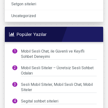
Setgon siteleri
Uncategorized
Popüler Yazılar
Mobil Sesli Chat, ile Güvenli ve Keyifli
Sohbet Deneyimi
Mobil Sesli Siteler – Ücretsiz Sesli Sohbet
Odaları
Sesli Mobil Siteler, Mobil Sesli Chat, Mobil
Siteler
Segital sohbet siteleri