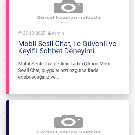
25-10-2025
admin
Mobil Sesli Chat, ile Güvenli ve
Keyifli Sohbet Deneyimi
Mobil Sesli Chat ile Anın Tadını Çıkarın Mobil
Sesli Chat, duygularınızı özgürce ifade
edebileceğiniz ve…