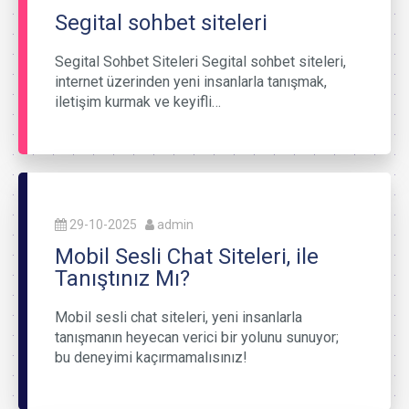
Segital sohbet siteleri
Segital Sohbet Siteleri Segital sohbet siteleri,
internet üzerinden yeni insanlarla tanışmak,
iletişim kurmak ve keyifli…
29-10-2025
admin
Mobil Sesli Chat Siteleri, ile
Tanıştınız Mı?
Mobil sesli chat siteleri, yeni insanlarla
tanışmanın heyecan verici bir yolunu sunuyor;
bu deneyimi kaçırmamalısınız!