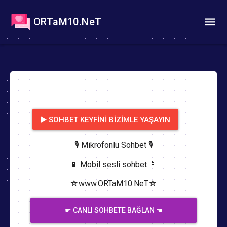
ORTaM10.NeT
SOHBET KEYFINI BIZIMLE YAŞAYIN
🎙️ Mikrofonlu Sohbet 🎙️
📱 Mobil sesli sohbet 📱
☆www.ORTaM10.NeT☆
☛ CANLI SOHBETE BAĞLAN ☚