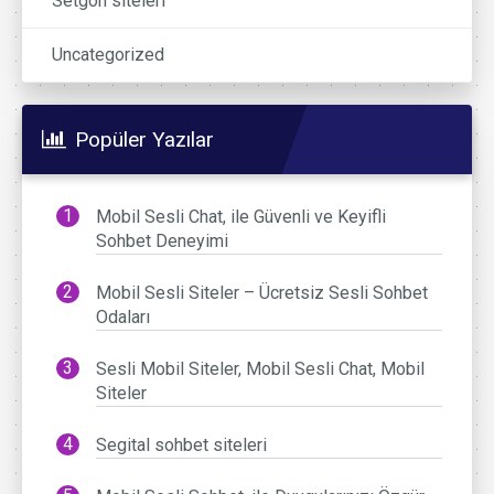
Setgon siteleri
Uncategorized
Popüler Yazılar
Mobil Sesli Chat, ile Güvenli ve Keyifli
Sohbet Deneyimi
Mobil Sesli Siteler – Ücretsiz Sesli Sohbet
Odaları
Sesli Mobil Siteler, Mobil Sesli Chat, Mobil
Siteler
Segital sohbet siteleri