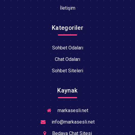
İletişim
Kategoriler
Sohbet Odaları
Chat Odaları
Sohbet Siteleri
Kaynak
markasesli.net
info@markasesli.net
Bedava Chat Sitesi