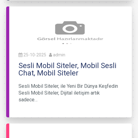
25-10-2025
admin
Sesli Mobil Siteler, Mobil Sesli
Chat, Mobil Siteler
Sesli Mobil Siteler, ile Yeni Bir Dünya Keşfedin
Sesli Mobil Siteler, Dijital iletişim artık
sadece…