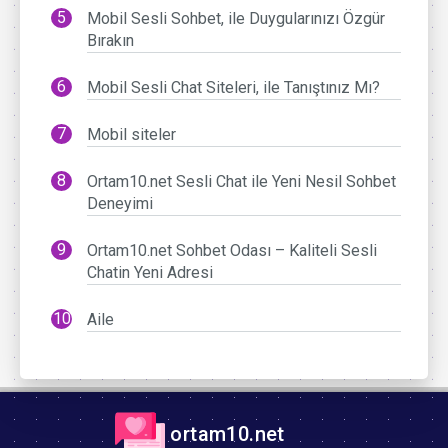
Mobil Sesli Sohbet, ile Duygularınızı Özgür
Bırakın
Mobil Sesli Chat Siteleri, ile Tanıştınız Mı?
Mobil siteler
Ortam10.net Sesli Chat ile Yeni Nesil Sohbet
Deneyimi
Ortam10.net Sohbet Odası – Kaliteli Sesli
Chatin Yeni Adresi
Aile
ortam10.net