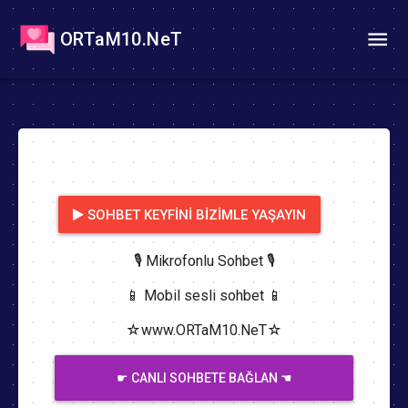
ORTaM10.NeT
SOHBET KEYFINI BIZIMLE YAŞAYIN
🎙️ Mikrofonlu Sohbet 🎙️
📱 Mobil sesli sohbet 📱
☆www.ORTaM10.NeT☆
☛ CANLI SOHBETE BAĞLAN ☚