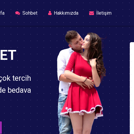
(current)
fa
Sohbet
Hakkımızda
İletişim
ET
çok tercih
zde bedava