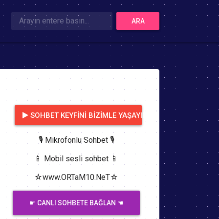
ARA
SOHBET KEYFINI BIZIMLE YAŞAYIN
🎙️ Mikrofonlu Sohbet 🎙️
📱 Mobil sesli sohbet 📱
☆www.ORTaM10.NeT☆
☛ CANLI SOHBETE BAĞLAN ☚