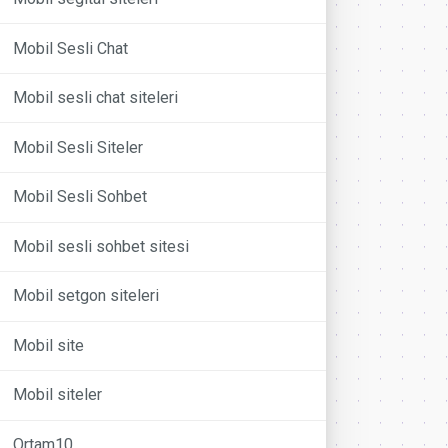
Mobil Sesli Chat
Mobil sesli chat siteleri
Mobil Sesli Siteler
Mobil Sesli Sohbet
Mobil sesli sohbet sitesi
Mobil setgon siteleri
Mobil site
Mobil siteler
Ortam10