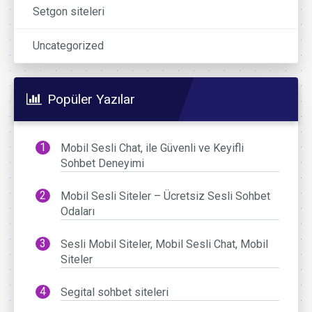
Setgon siteleri
Uncategorized
Popüler Yazılar
Mobil Sesli Chat, ile Güvenli ve Keyifli
Sohbet Deneyimi
Mobil Sesli Siteler – Ücretsiz Sesli Sohbet
Odaları
Sesli Mobil Siteler, Mobil Sesli Chat, Mobil
Siteler
Segital sohbet siteleri