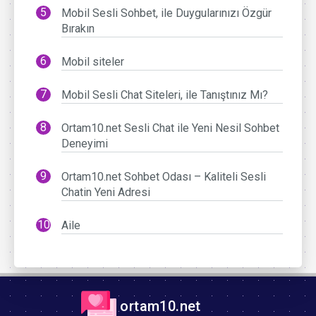
Mobil Sesli Sohbet, ile Duygularınızı Özgür
Bırakın
Mobil siteler
Mobil Sesli Chat Siteleri, ile Tanıştınız Mı?
Ortam10.net Sesli Chat ile Yeni Nesil Sohbet
Deneyimi
Ortam10.net Sohbet Odası – Kaliteli Sesli
Chatin Yeni Adresi
Aile
ortam10.net