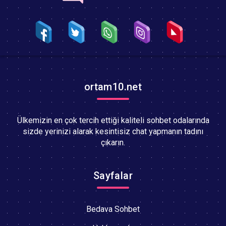
ortam10.net
Ülkemizin en çok tercih ettiği kaliteli sohbet odalarında
sizde yerinizi alarak kesintisiz chat yapmanın tadını
çıkarın.
Sayfalar
Bedava Sohbet