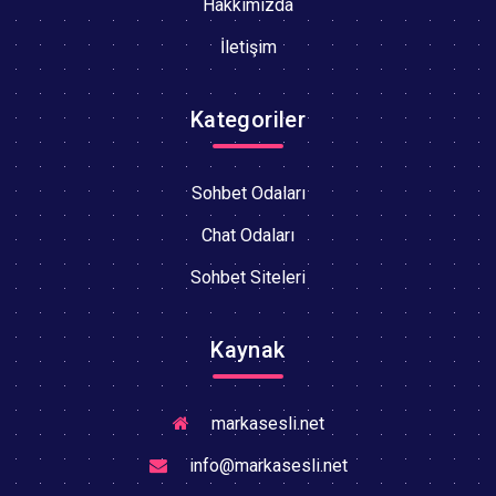
Hakkımızda
İletişim
Kategoriler
Sohbet Odaları
Chat Odaları
Sohbet Siteleri
Kaynak
markasesli.net
info@markasesli.net