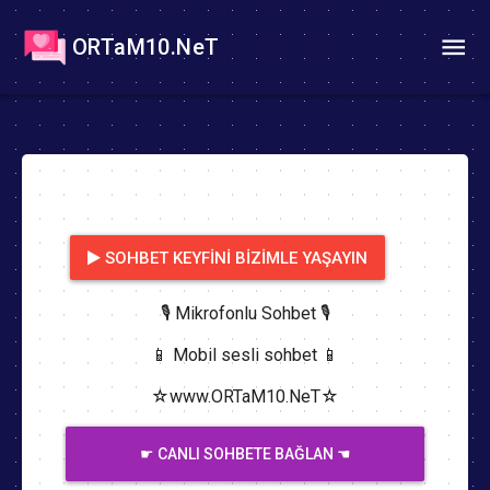
ORTaM10.NeT
SOHBET KEYFINI BIZIMLE YAŞAYIN
🎙️ Mikrofonlu Sohbet 🎙️
📱 Mobil sesli sohbet 📱
☆www.ORTaM10.NeT☆
☛ CANLI SOHBETE BAĞLAN ☚