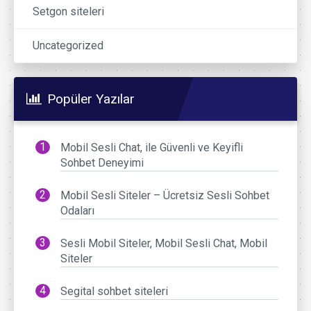
Setgon siteleri
Uncategorized
Popüler Yazılar
Mobil Sesli Chat, ile Güvenli ve Keyifli
Sohbet Deneyimi
Mobil Sesli Siteler – Ücretsiz Sesli Sohbet
Odaları
Sesli Mobil Siteler, Mobil Sesli Chat, Mobil
Siteler
Segital sohbet siteleri