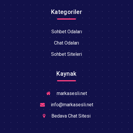
Kategoriler
Sohbet Odaları
Chat Odaları
Sohbet Siteleri
Kaynak
markasesli.net
info@markasesli.net
Bedava Chat Sitesi