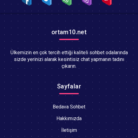
ortam10.net
Ülkemizin en çok tercih ettiği kaliteli sohbet odalarında
sizde yerinizi alarak kesintisiz chat yapmanın tadını
çıkarın.
Sayfalar
Bedava Sohbet
Hakkımızda
İletişim