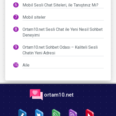
Mobil Sesli Chat Siteleri, ile Tanıştınız Mı?
Mobil siteler
Ortam10.net Sesli Chat ile Yeni Nesil Sohbet
Deneyimi
Ortam10.net Sohbet Odası – Kaliteli Sesli
Chatin Yeni Adresi
Aile
ortam10.net