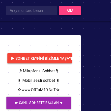
ARA
SOHBET KEYFINI BIZIMLE YAŞAYIN
🎙️ Mikrofonlu Sohbet 🎙️
📱 Mobil sesli sohbet 📱
☆www.ORTaM10.NeT☆
☛ CANLI SOHBETE BAĞLAN ☚