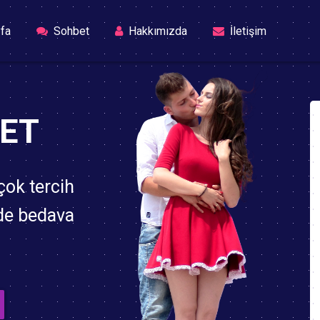
(current)
fa
Sohbet
Hakkımızda
İletişim
ET
çok tercih
zde bedava