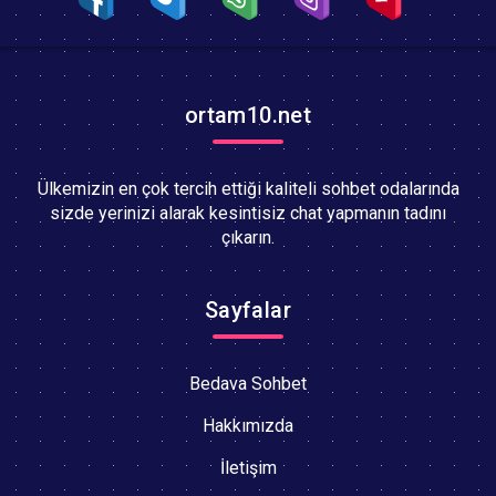
ortam10.net
Ülkemizin en çok tercih ettiği kaliteli sohbet odalarında
sizde yerinizi alarak kesintisiz chat yapmanın tadını
çıkarın.
Sayfalar
Bedava Sohbet
Hakkımızda
İletişim