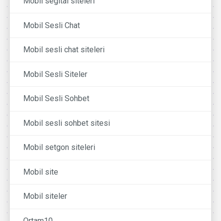
Mobil segital siteleri
Mobil Sesli Chat
Mobil sesli chat siteleri
Mobil Sesli Siteler
Mobil Sesli Sohbet
Mobil sesli sohbet sitesi
Mobil setgon siteleri
Mobil site
Mobil siteler
Ortam10