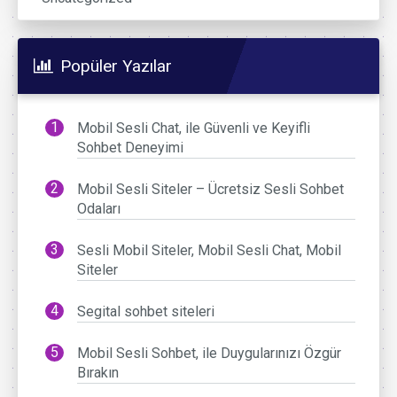
Popüler Yazılar
Mobil Sesli Chat, ile Güvenli ve Keyifli
Sohbet Deneyimi
Mobil Sesli Siteler – Ücretsiz Sesli Sohbet
Odaları
Sesli Mobil Siteler, Mobil Sesli Chat, Mobil
Siteler
Segital sohbet siteleri
Mobil Sesli Sohbet, ile Duygularınızı Özgür
Bırakın