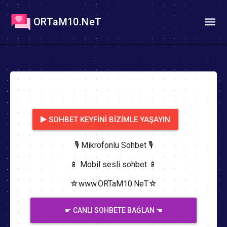
ORTaM10.NeT
SOHBET KEYFINI BIZIMLE YAŞAYIN
🎙️ Mikrofonlu Sohbet 🎙️
📱 Mobil sesli sohbet 📱
☆www.ORTaM10.NeT☆
☛ CANLI SOHBETE BAĞLAN ☚