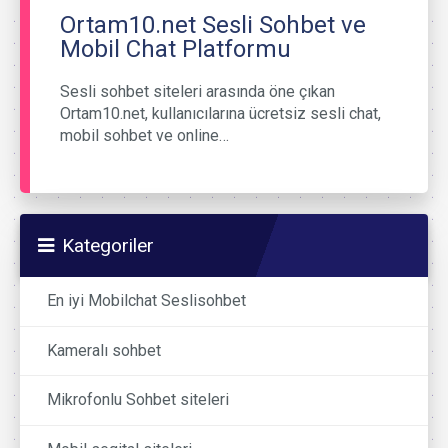
Ortam10.net Sesli Sohbet ve
Mobil Chat Platformu
Sesli sohbet siteleri arasında öne çıkan
Ortam10.net, kullanıcılarına ücretsiz sesli chat,
mobil sohbet ve online…
Kategoriler
En iyi Mobilchat Seslisohbet
Kameralı sohbet
Mikrofonlu Sohbet siteleri