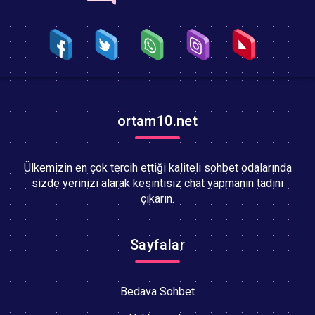
ortam10.net
Ülkemizin en çok tercih ettiği kaliteli sohbet odalarında
sizde yerinizi alarak kesintisiz chat yapmanın tadını
çıkarın.
Sayfalar
Bedava Sohbet