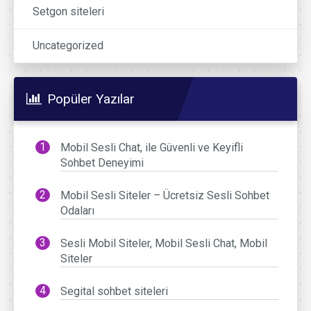
Setgon siteleri
Uncategorized
Popüler Yazılar
Mobil Sesli Chat, ile Güvenli ve Keyifli
Sohbet Deneyimi
Mobil Sesli Siteler – Ücretsiz Sesli Sohbet
Odaları
Sesli Mobil Siteler, Mobil Sesli Chat, Mobil
Siteler
Segital sohbet siteleri