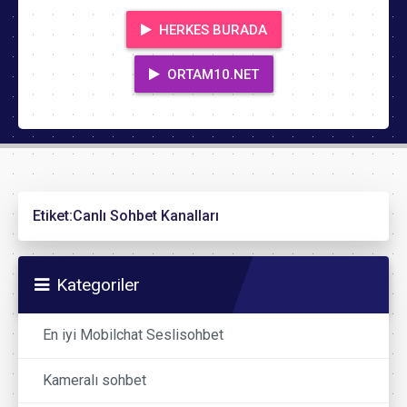
HERKES BURADA
ORTAM10.NET
Etiket:
Canlı Sohbet Kanalları
Kategoriler
En iyi Mobilchat Seslisohbet
Kameralı sohbet