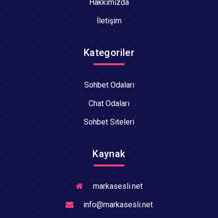
Hakkımızda
İletişim
Kategoriler
Sohbet Odaları
Chat Odaları
Sohbet Siteleri
Kaynak
markasesli.net
info@markasesli.net