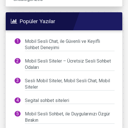
Popüler Yazılar
Mobil Sesli Chat, ile Güvenli ve Keyifli
Sohbet Deneyimi
Mobil Sesli Siteler – Ücretsiz Sesli Sohbet
Odaları
Sesli Mobil Siteler, Mobil Sesli Chat, Mobil
Siteler
Segital sohbet siteleri
Mobil Sesli Sohbet, ile Duygularınızı Özgür
Bırakın