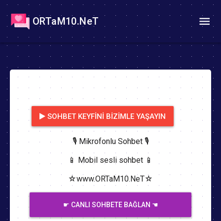
ORTaM10.NeT
SOHBET KEYFINI BIZIMLE YAŞAYIN
🎙️ Mikrofonlu Sohbet 🎙️
📱 Mobil sesli sohbet 📱
☆www.ORTaM10.NeT☆
☛ CANLI SOHBETE BAĞLAN ☚