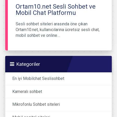
Ortam10.net Sesli Sohbet ve
Mobil Chat Platformu
Sesli sohbet siteleri arasında öne çıkan
Ortam10.net, kullanıcılarına ücretsiz sesli chat,
mobil sohbet ve online…
Kategoriler
En iyi Mobilchat Seslisohbet
Kameralı sohbet
Mikrofonlu Sohbet siteleri