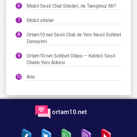
Mobil Sesli Chat Siteleri, ile Tanıştınız Mı?
Mobil siteler
Ortam10.net Sesli Chat ile Yeni Nesil Sohbet
Deneyimi
Ortam10.net Sohbet Odası – Kaliteli Sesli
Chatin Yeni Adresi
Aile
ortam10.net