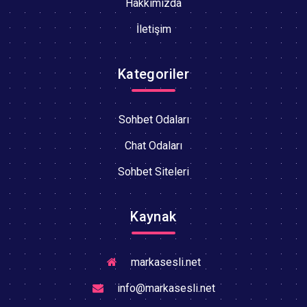
Hakkımızda
İletişim
Kategoriler
Sohbet Odaları
Chat Odaları
Sohbet Siteleri
Kaynak
markasesli.net
info@markasesli.net