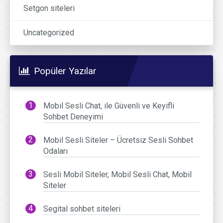
Setgon siteleri
Uncategorized
Popüler Yazılar
Mobil Sesli Chat, ile Güvenli ve Keyifli
Sohbet Deneyimi
Mobil Sesli Siteler – Ücretsiz Sesli Sohbet
Odaları
Sesli Mobil Siteler, Mobil Sesli Chat, Mobil
Siteler
Segital sohbet siteleri