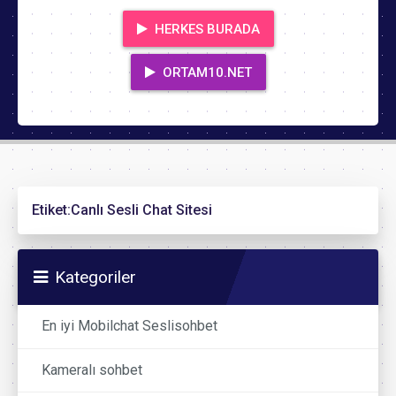
HERKES BURADA
ORTAM10.NET
Etiket:
Canlı Sesli Chat Sitesi
Kategoriler
En iyi Mobilchat Seslisohbet
Kameralı sohbet