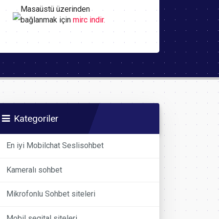
Masaüstü üzerinden
bağlanmak için
mirc indir.
Kategoriler
En iyi Mobilchat Seslisohbet
Kameralı sohbet
Mikrofonlu Sohbet siteleri
Mobil segital siteleri