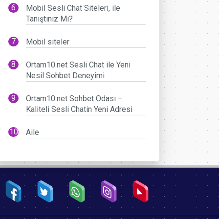
Mobil Sesli Chat Siteleri, ile
Tanıştınız Mı?
Mobil siteler
Ortam10.net Sesli Chat ile Yeni
Nesil Sohbet Deneyimi
Ortam10.net Sohbet Odası –
Kaliteli Sesli Chatin Yeni Adresi
Aile